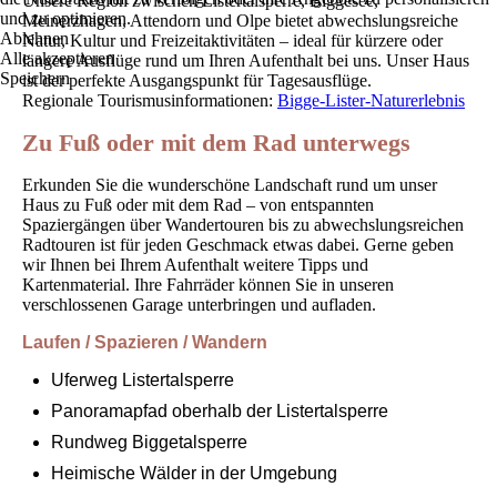
Unsere Region zwischen Listertalsperre, Biggesee,
und zu optimieren.
Meinerzhagen, Attendorn und Olpe bietet abwechslungsreiche
Ablehnen
Natur, Kultur und Freizeitaktivitäten – ideal für kürzere oder
Alle akzeptieren
längere Ausflüge rund um Ihren Aufenthalt bei uns. Unser Haus
Speichern
ist der perfekte Ausgangspunkt für Tagesausflüge.
Regionale Tourismusinformationen:
Bigge-Lister-Naturerlebnis
Zu Fuß oder mit dem Rad unterwegs
Erkunden Sie die wunderschöne Landschaft rund um unser
Haus zu Fuß oder mit dem Rad – von entspannten
Spaziergängen über Wandertouren bis zu abwechslungsreichen
Radtouren ist für jeden Geschmack etwas dabei. Gerne geben
wir Ihnen bei Ihrem Aufenthalt weitere Tipps und
Kartenmaterial. Ihre Fahrräder können Sie in unseren
verschlossenen Garage unterbringen und aufladen.
Laufen / Spazieren / Wandern
Uferweg Listertalsperre
Panoramapfad oberhalb der Listertalsperre
Rundweg Biggetalsperre
Heimische Wälder in der Umgebung