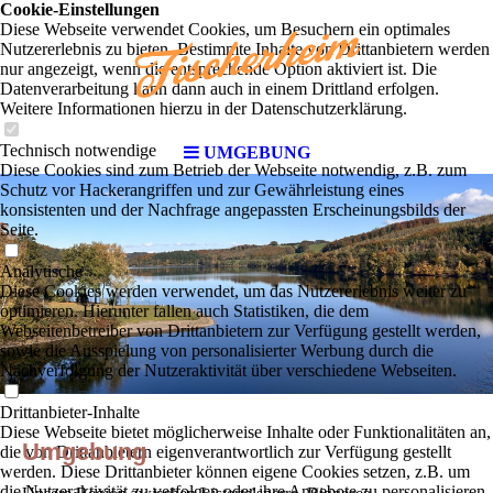
Cookie-Einstellungen
Diese Webseite verwendet Cookies, um Besuchern ein optimales
Nutzererlebnis zu bieten. Bestimmte Inhalte von Drittanbietern werden
nur angezeigt, wenn die entsprechende Option aktiviert ist. Die
Datenverarbeitung kann dann auch in einem Drittland erfolgen.
Weitere Informationen hierzu in der Datenschutzerklärung.
Technisch notwendige
UMGEBUNG
Diese Cookies sind zum Betrieb der Webseite notwendig, z.B. zum
Schutz vor Hackerangriffen und zur Gewährleistung eines
konsistenten und der Nachfrage angepassten Erscheinungsbilds der
Seite.
Analytische
Diese Cookies werden verwendet, um das Nutzererlebnis weiter zu
optimieren. Hierunter fallen auch Statistiken, die dem
Webseitenbetreiber von Drittanbietern zur Verfügung gestellt werden,
sowie die Ausspielung von personalisierter Werbung durch die
Nachverfolgung der Nutzeraktivität über verschiedene Webseiten.
Drittanbieter-Inhalte
Diese Webseite bietet möglicherweise Inhalte oder Funktionalitäten an,
Umgebung
die von Drittanbietern eigenverantwortlich zur Verfügung gestellt
werden. Diese Drittanbieter können eigene Cookies setzen, z.B. um
die Nutzeraktivität zu verfolgen oder ihre Angebote zu personalisieren