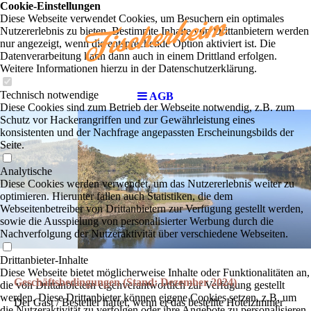
Cookie-Einstellungen
Diese Webseite verwendet Cookies, um Besuchern ein optimales
Nutzererlebnis zu bieten. Bestimmte Inhalte von Drittanbietern werden
nur angezeigt, wenn die entsprechende Option aktiviert ist. Die
Datenverarbeitung kann dann auch in einem Drittland erfolgen.
Weitere Informationen hierzu in der Datenschutzerklärung.
Technisch notwendige
AGB
Diese Cookies sind zum Betrieb der Webseite notwendig, z.B. zum
Schutz vor Hackerangriffen und zur Gewährleistung eines
konsistenten und der Nachfrage angepassten Erscheinungsbilds der
Seite.
Analytische
Diese Cookies werden verwendet, um das Nutzererlebnis weiter zu
optimieren. Hierunter fallen auch Statistiken, die dem
Webseitenbetreiber von Drittanbietern zur Verfügung gestellt werden,
sowie die Ausspielung von personalisierter Werbung durch die
Nachverfolgung der Nutzeraktivität über verschiedene Webseiten.
Drittanbieter-Inhalte
Diese Webseite bietet möglicherweise Inhalte oder Funktionalitäten an,
Geschäftsbedingungen (Stand: Dezember 2024)
die von Drittanbietern eigenverantwortlich zur Verfügung gestellt
werden. Diese Drittanbieter können eigene Cookies setzen, z.B. um
Der Gast / Besteller haftet, wenn er das bestellte Hotelzimmer
die Nutzeraktivität zu verfolgen oder ihre Angebote zu personalisieren