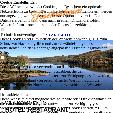
Cookie-Einstellungen
Diese Webseite verwendet Cookies, um Besuchern ein optimales
Nutzererlebnis zu bieten. Bestimmte Inhalte von Drittanbietern werden
nur angezeigt, wenn die entsprechende Option aktiviert ist. Die
Datenverarbeitung kann dann auch in einem Drittland erfolgen.
Weitere Informationen hierzu in der Datenschutzerklärung.
Technisch notwendige
STARTSEITE
Diese Cookies sind zum Betrieb der Webseite notwendig, z.B. zum
Schutz vor Hackerangriffen und zur Gewährleistung eines
konsistenten und der Nachfrage angepassten Erscheinungsbilds der
Seite.
Analytische
Diese Cookies werden verwendet, um das Nutzererlebnis weiter zu
optimieren. Hierunter fallen auch Statistiken, die dem
Webseitenbetreiber von Drittanbietern zur Verfügung gestellt werden,
sowie die Ausspielung von personalisierter Werbung durch die
Nachverfolgung der Nutzeraktivität über verschiedene Webseiten.
Drittanbieter-Inhalte
Diese Webseite bietet möglicherweise Inhalte oder Funktionalitäten an,
WILLKOMMEN IM
die von Drittanbietern eigenverantwortlich zur Verfügung gestellt
werden. Diese Drittanbieter können eigene Cookies setzen, z.B. um
HOTEL-RESTAURANT
die Nutzeraktivität zu verfolgen oder ihre Angebote zu personalisieren