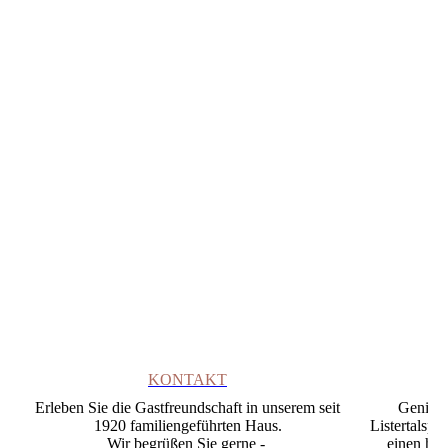
KONTAKT
Erleben Sie die Gastfreundschaft in unserem seit
Genieße
1920 familiengeführten Haus.
Listertalsp
Wir begrüßen Sie gerne -
einen her