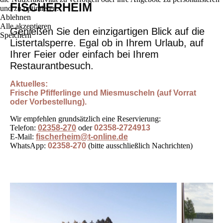
FISCHERHEIM
und zu optimieren.
Ablehnen
Alle akzeptieren
Genießen Sie den einzigartigen Blick auf die
Speichern
Listertalsperre. Egal ob in Ihrem Urlaub, auf
Ihrer Feier oder einfach bei Ihrem
Restaurantbesuch
.
Aktuelles:
Frische Pfifferlinge und Miesmuscheln (auf Vorrat
oder Vorbestellung).
Wir empfehlen grundsätzlich eine Reservierung:
Telefon:
02358-270
oder
02358-2724913
E-Mail:
fischerheim@t-online.de
WhatsApp:
02358-270
(bitte ausschließlich Nachrichten)