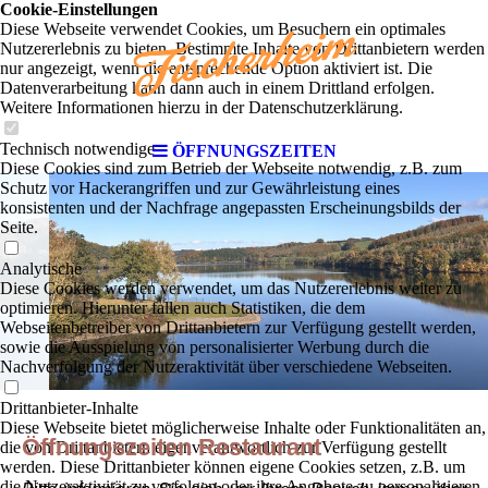
Cookie-Einstellungen
Diese Webseite verwendet Cookies, um Besuchern ein optimales
Nutzererlebnis zu bieten. Bestimmte Inhalte von Drittanbietern werden
nur angezeigt, wenn die entsprechende Option aktiviert ist. Die
Datenverarbeitung kann dann auch in einem Drittland erfolgen.
Weitere Informationen hierzu in der Datenschutzerklärung.
Technisch notwendige
ÖFFNUNGSZEITEN
Diese Cookies sind zum Betrieb der Webseite notwendig, z.B. zum
Schutz vor Hackerangriffen und zur Gewährleistung eines
konsistenten und der Nachfrage angepassten Erscheinungsbilds der
Seite.
Analytische
Diese Cookies werden verwendet, um das Nutzererlebnis weiter zu
optimieren. Hierunter fallen auch Statistiken, die dem
Webseitenbetreiber von Drittanbietern zur Verfügung gestellt werden,
sowie die Ausspielung von personalisierter Werbung durch die
Nachverfolgung der Nutzeraktivität über verschiedene Webseiten.
Drittanbieter-Inhalte
Diese Webseite bietet möglicherweise Inhalte oder Funktionalitäten an,
Öffnungszeiten Restaurant
die von Drittanbietern eigenverantwortlich zur Verfügung gestellt
werden. Diese Drittanbieter können eigene Cookies setzen, z.B. um
die Nutzeraktivität zu verfolgen oder ihre Angebote zu personalisieren