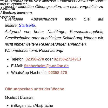
Bitte informieren Sie sich vor Ihrem Besuch immer über
und zu optimieren.
unsere aktuellen Öffnungszeiten
, um nicht vergeblich zu
Ablehnen
Alle akzeptieren
uns zu kommen.
Speichern
Eventuelle Abweichungen finden Sie
auf
unserer
Startseite
.
Aufgrund von hoher Nachfrage, Personalknappheit,
Gesellschaften oder kurzfristiger Schließung können wir
nicht immer weitere Reservierungen annehmen.
Wir empfehlen eine Reservierung:
Telefon:
02358-270
oder
02358-2724913
E-Mail:
fischerheim@t-online.de
WhatsApp-Nachricht:
02358-270
Öffnungszeiten unter der Woche
Montag I Dienstag
mittags: nach Absprache