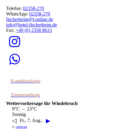
Telefon:
02358-270
WhatsApp:
02358-270
fischerheim@t-online.de
info@hotel-fischerheim.de
Fax:
+49 (0) 2358 8633
Kontaktanfrage
Zimmeranfrage
Wettervorhersage für Windebruch
9°C – 23°C
Sonnig
◁
▶
Fr., 7. Aug..
©
wetter.net