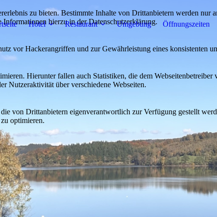
lebnis zu bieten. Bestimmte Inhalte von Drittanbietern werden nur ang
e Informationen hierzu in der Datenschutzerklärung.
rtseite
Hotel
Restaurant
Umgebung
Öffnungszeiten
utz vor Hackerangriffen und zur Gewährleistung eines konsistenten un
ieren. Hierunter fallen auch Statistiken, die dem Webseitenbetreiber v
r Nutzeraktivität über verschiedene Webseiten.
 die von Drittanbietern eigenverantwortlich zur Verfügung gestellt wer
 zu optimieren.