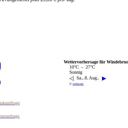
Wettervorhersage für Windebru
10°C – 27°C
Sonnig
◁
▶
Sa., 8. Aug..
©
wetter.net
aktanfrage
meranfrage