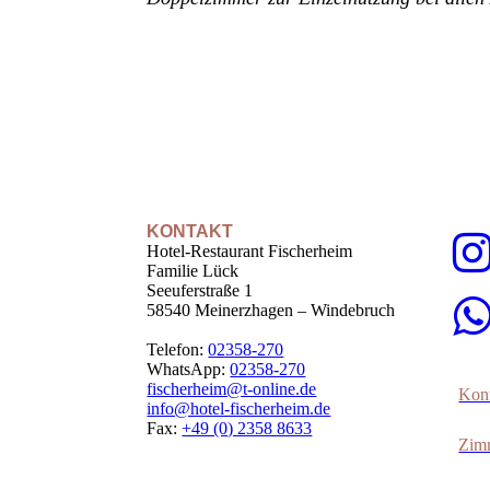
KONTAKT
Hotel-Restaurant Fischerheim
Familie Lück
Seeuferstraße 1
58540 Meinerzhagen – Windebruch
Telefon:
02358-270
WhatsApp:
02358-270
fischerheim@t-online.de
Kont
info@hotel-fischerheim.de
Fax:
+49 (0) 2358 8633
Zim