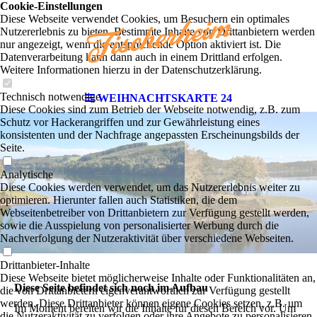
Cookie-Einstellungen
Diese Webseite verwendet Cookies, um Besuchern ein optimales
Nutzererlebnis zu bieten. Bestimmte Inhalte von Drittanbietern werden
nur angezeigt, wenn die entsprechende Option aktiviert ist. Die
Datenverarbeitung kann dann auch in einem Drittland erfolgen.
Weitere Informationen hierzu in der Datenschutzerklärung.
Technisch notwendige
WEIHNACHTSKARTE 24
Diese Cookies sind zum Betrieb der Webseite notwendig, z.B. zum
Schutz vor Hackerangriffen und zur Gewährleistung eines
konsistenten und der Nachfrage angepassten Erscheinungsbilds der
Seite.
Analytische
Diese Cookies werden verwendet, um das Nutzererlebnis weiter zu
optimieren. Hierunter fallen auch Statistiken, die dem
Webseitenbetreiber von Drittanbietern zur Verfügung gestellt werden,
sowie die Ausspielung von personalisierter Werbung durch die
Nachverfolgung der Nutzeraktivität über verschiedene Webseiten.
Drittanbieter-Inhalte
Diese Webseite bietet möglicherweise Inhalte oder Funktionalitäten an,
Diese Seite befindet sich noch im Aufbau
die von Drittanbietern eigenverantwortlich zur Verfügung gestellt
werden. Diese Drittanbieter können eigene Cookies setzen, z.B. um
Im Moment bereiten wir die Inhalte für diesen Bereich vor. Um
die Nutzeraktivität zu verfolgen oder ihre Angebote zu personalisieren