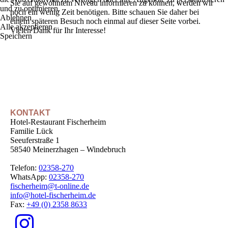
Sie auf gewohntem Niveau informieren zu können, werden wir
und zu optimieren.
noch ein wenig Zeit benötigen. Bitte schauen Sie daher bei
Ablehnen
einem späteren Besuch noch einmal auf dieser Seite vorbei.
Alle akzeptieren
Vielen Dank für Ihr Interesse!
Speichern
KONTAKT
Hotel-Restaurant Fischerheim
Familie Lück
Seeuferstraße 1
58540 Meinerzhagen – Windebruch
Telefon:
02358-270
WhatsApp:
02358-270
fischerheim@t-online.de
info@hotel-fischerheim.de
Fax:
+49 (0) 2358 8633